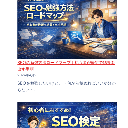
ス
研
SEOの勉強方法ロードマップ｜初心者が最短で結果を
究
出す手順
2026年4月21日
SEOを勉強したいけど、 ・何から始めればいいか分か
らない・…
室