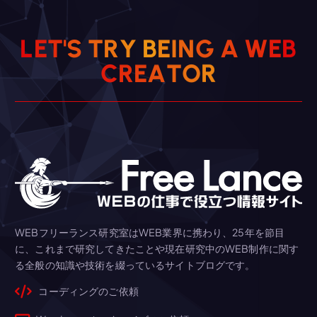
B
E
W
L
E
T
'
S
T
R
Y
B
E
I
A
N
G
C
R
E
A
R
T
O
WEBフリーランス研究室はWEB業界に携わり、25年を節目
に、これまで研究してきたことや現在研究中のWEB制作に関す
る全般の知識や技術を綴っているサイトブログです。
コーディングのご依頼