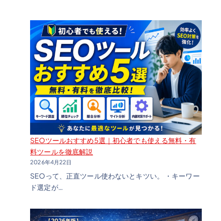
リ
ー
ラ
SEOツールおすすめ5選｜初心者でも使える無料・有
料ツールを徹底解説
2026年4月22日
SEOって、正直ツール使わないとキツい。 ・キーワー
ン
ド選定が…