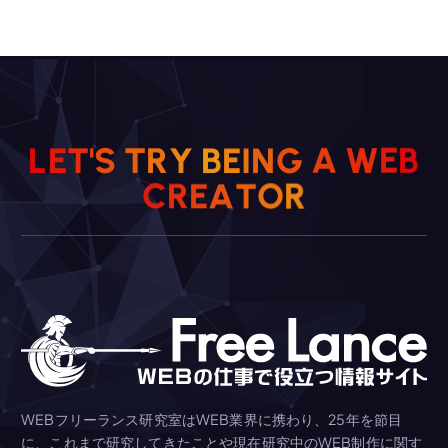
L
E
T
'
S
T
R
Y
B
E
I
N
G
A
W
E
B
C
R
E
A
T
O
R
WEBフリーランス研究室はWEB業界に携わり、25年を節目
に、これまで研究してきたことや現在研究中のWEB制作に関す