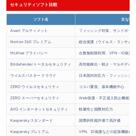
セキュリティソフト比較
ソフト名
主な強
Avast アルティメット
フィッシング対策、サンドボック
Norton 360 プレミアム
総合保護（ウイルス・ランサムウ
McAfee プライバシー
台数無制限利用、VPN・ID保護
Bitdefender トータルセキュリティ
高性能検出・軽さ・マルチデバイ
ウイルスバスター クラウド
日本国内対応力・フィッシング対
ZERO ウイルスセキュリティ
コスパ重視、基本機能中心
ZERO スーパーセキュリティ
Web保護・不正侵入防止機能追
AVG インターネットセキュリティ
軽量性と国際対応力
Kaspersky スタンダード
国際的性能評価で高評価
Kaspersky プレミアム
VPN、ID保護などの拡張機能付