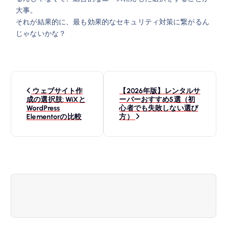
大事。
それが結果的に、最も効果的なセキュリティ対策に繋がるん
じゃないかな？
投
稿
ウェブサイト作
【2026年版】レンタルサ
ナ
成の選択肢: WiXと
ーバーおすすめ5選（初
ビ
WordPress
心者でも失敗しない選び
ゲ
Elementorの比較
方）
ー
シ
ョ
ン