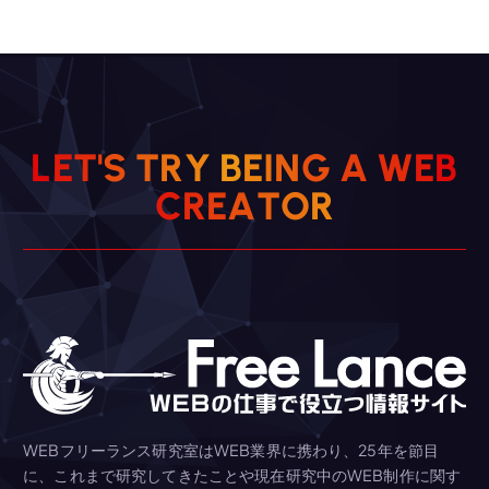
L
E
T
'
S
T
R
Y
B
E
I
N
G
A
W
E
B
C
R
E
A
T
O
R
WEBフリーランス研究室はWEB業界に携わり、25年を節目
に、これまで研究してきたことや現在研究中のWEB制作に関す