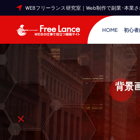
WEBフリーランス研究室｜Web制作で副業･本業
HOME
初心者
W
E
背景
B