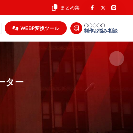
まとめ集
〇〇〇〇〇
WEBP変換ツール
制作お悩み相談
ーター