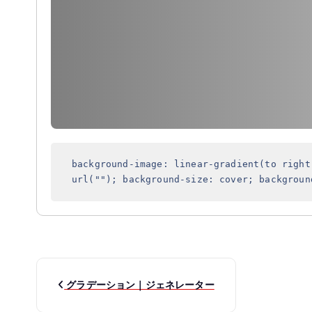
background-image: linear-gradient(to right
url(""); background-size: cover; backgroun
投
グラデーション｜ジェネレーター
稿