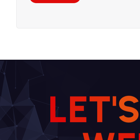
L
E
T
'