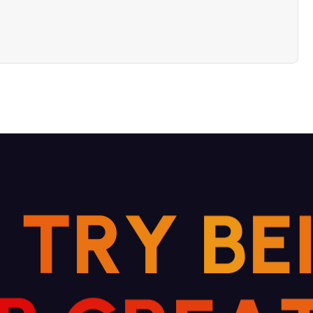
S
T
R
Y
B
E