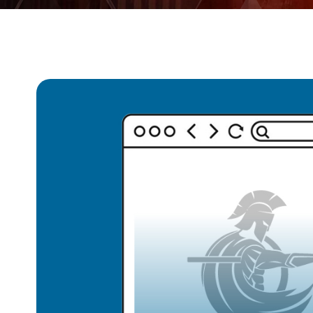
フ
リ
ー
ラ
ン