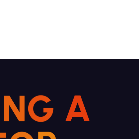
I
N
G
A