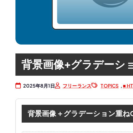
ス
研
背景画像+グラデーシ
究
2025年8月1日
フリーランス
TOPICS
,
■ 
室
背景画像＋グラデーション重ねC